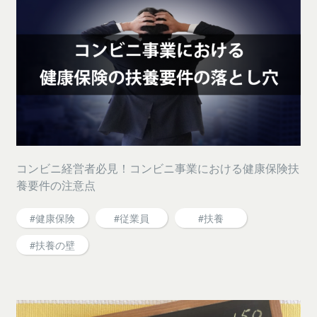
コンビニ経営者必見！コンビニ事業における健康保険扶
養要件の注意点
#健康保険
#従業員
#扶養
#扶養の壁