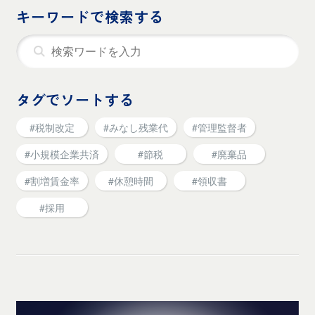
キーワードで検索する
タグでソートする
#税制改定
#みなし残業代
#管理監督者
#小規模企業共済
#節税
#廃棄品
#割増賃金率
#休憩時間
#領収書
#採用