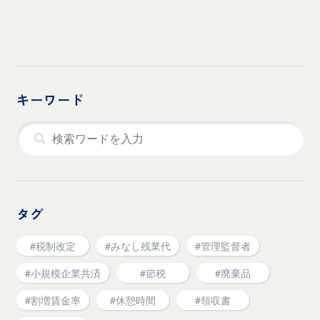
キーワード
タグ
#税制改定
#みなし残業代
#管理監督者
#小規模企業共済
#節税
#廃棄品
#割増賃金率
#休憩時間
#領収書