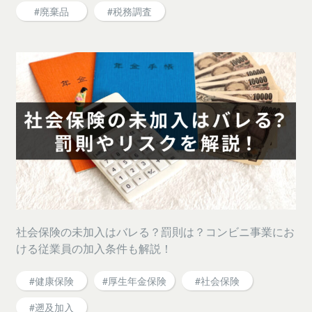
#廃棄品
#税務調査
社会保険の未加入はバレる？罰則は？コンビニ事業にお
ける従業員の加入条件も解説！
#健康保険
#厚生年金保険
#社会保険
#遡及加入