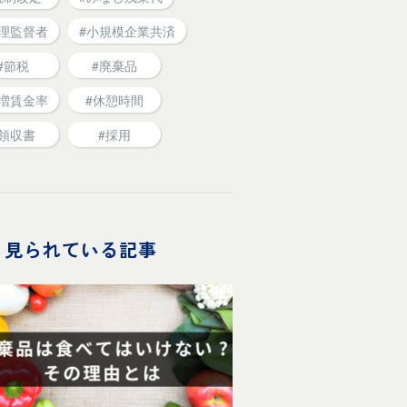
管理監督者
#小規模企業共済
#節税
#廃棄品
割増賃金率
#休憩時間
#領収書
#採用
く見られている記事