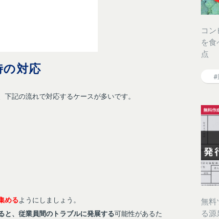
コン
を食
点
時の対応
、下記の流れで対応するケースが多いです。
集める
ようにしましょう。
無料
る源
ると、従業員間のトラブルに発展する
可能性があるた