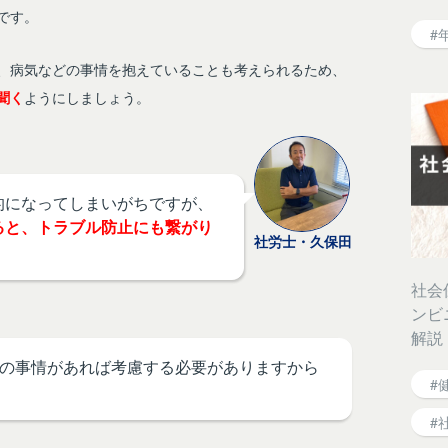
です。
#
、病気などの事情を抱えていることも考えられるため、
聞く
ようにしましょう。
的になってしまいがちですが、
ると、トラブル防止にも繋がり
社労士・久保田
社会
ンビ
解説
の事情があれば考慮する必要がありますから
#
#