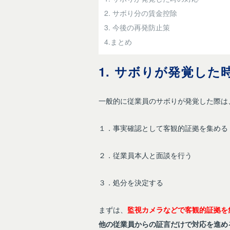
2. サボり分の賃金控除
3. 今後の再発防止策
4.まとめ
1. サボりが発覚した
一般的に従業員のサボりが発覚した際は
１．事実確認として客観的証拠を集める
２．従業員本人と面談を行う
３．処分を決定する
まずは、
監視カメラなどで客観的証拠を
他の従業員からの証言だけで対応を進め