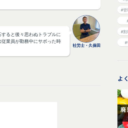
#
#
応すると後々思わぬトラブルに
は従業員が勤務中にサボった時
社労士・久保田
よ