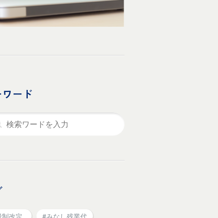
ーワード
グ
税制改定
#みなし残業代