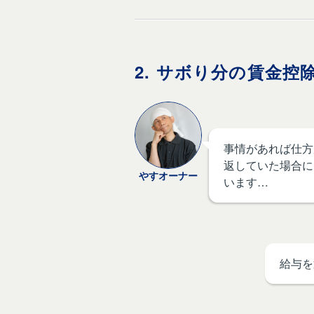
2. サボり分の賃金控
事情があれば仕方
返していた場合に
やすオーナー
います…
給与を