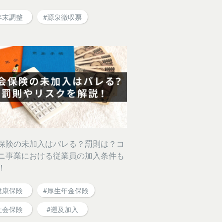
年末調整
#源泉徴収票
保険の未加入はバレる？罰則は？コ
ニ事業における従業員の加入条件も
！
健康保険
#厚生年金保険
社会保険
#遡及加入