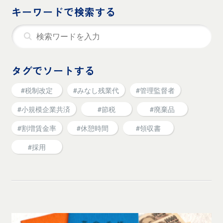
キーワードで検索する
タグでソートする
#税制改定
#みなし残業代
#管理監督者
#小規模企業共済
#節税
#廃棄品
#割増賃金率
#休憩時間
#領収書
#採用