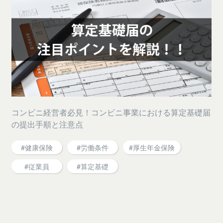
コンビニ経営者必見！コンビニ事業における算定基礎届
の提出手順と注意点
#健康保険
#労働条件
#厚生年金保険
#従業員
#算定基礎