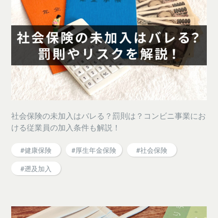
社会保険の未加入はバレる？罰則は？コンビニ事業にお
ける従業員の加入条件も解説！
#健康保険
#厚生年金保険
#社会保険
#遡及加入